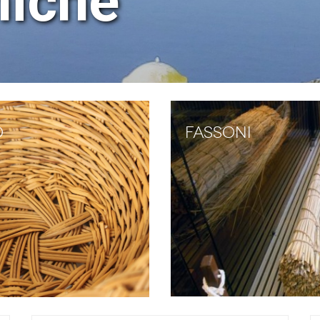
iche
o
Fassoni