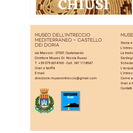
Museo dell'Intreccio
Mus
Mediterraneo - Castello
Storia 
dei Doria
L'intrec
via Marconi - 07031 Castelsardo
La tradi
Direttore Museo Dr. Nicola Russo
Sardeg
T. +39 079 6014769 - Cell. 347 1118547
Schede
Orari e tariffe
L’acqua 
E-mail:
L'intrec
direzione.museointreccio@gmail.com
Come ar
Orari e t
Contatti