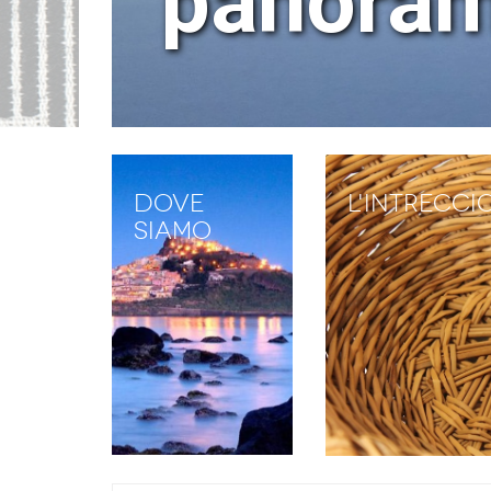
panoram
Dove
L'intrecci
siamo