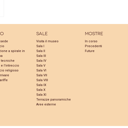
eo
Sale
Mostre
e sede
Visita il museo
In corso
cio
Sala I
Precedenti
zione a spirale in
Sala II
Future
na
Sala III
 tecniche
Sala IV
e l'intreccio
Sala V
cio religioso
Sala VI
rivare
Sala VII
ariffe
Sala VIII
Sala IX
Sala X
Sala XI
Terrazze panoramiche
Aree esterne