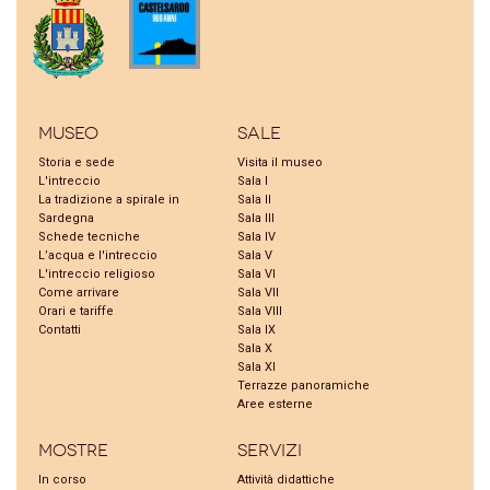
Museo
Sale
Storia e sede
Visita il museo
L'intreccio
Sala I
La tradizione a spirale in
Sala II
Sardegna
Sala III
Schede tecniche
Sala IV
L’acqua e l'intreccio
Sala V
L'intreccio religioso
Sala VI
Come arrivare
Sala VII
Orari e tariffe
Sala VIII
Contatti
Sala IX
Sala X
Sala XI
Terrazze panoramiche
Aree esterne
Mostre
Servizi
In corso
Attività didattiche