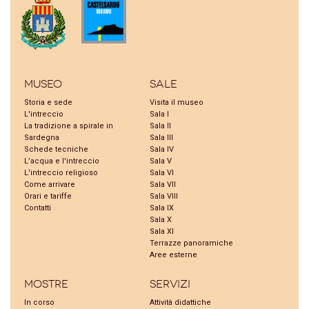
Museo
Sale
Storia e sede
Visita il museo
L'intreccio
Sala I
La tradizione a spirale in
Sala II
Sardegna
Sala III
Schede tecniche
Sala IV
L’acqua e l'intreccio
Sala V
L'intreccio religioso
Sala VI
Come arrivare
Sala VII
Orari e tariffe
Sala VIII
Contatti
Sala IX
Sala X
Sala XI
Terrazze panoramiche
Aree esterne
Mostre
Servizi
In corso
Attività didattiche