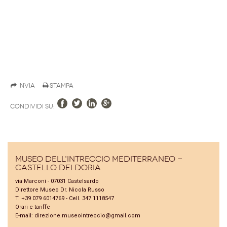
Invia
Stampa
Condividi su:
Museo dell'Intreccio Mediterraneo -
Castello dei Doria
via Marconi - 07031 Castelsardo
Direttore Museo Dr. Nicola Russo
T. +39 079 6014769 - Cell. 347 1118547
Orari e tariffe
E-mail:
direzione.museointreccio@gmail.com